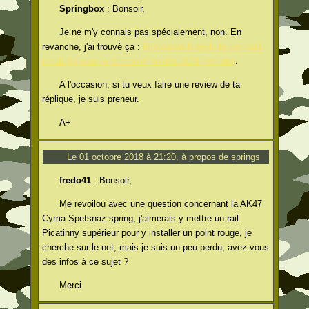
Springbox
: Bonsoir,
Je ne m'y connais pas spécialement, non. En
revanche, j'ai trouvé ça :
http://www.krapahute.com/rail-
picatinny-pour-lunette-ak47-ak47s-ak74-noir.html
.
A l'occasion, si tu veux faire une review de ta
réplique, je suis preneur.
A+
Le 01 octobre 2018 à 21:20, à propos de springs
fredo41
: Bonsoir,
Me revoilou avec une question concernant la AK47
Cyma Spetsnaz spring, j'aimerais y mettre un rail
Picatinny supérieur pour y installer un point rouge, je
cherche sur le net, mais je suis un peu perdu, avez-vous
des infos à ce sujet ?
Merci