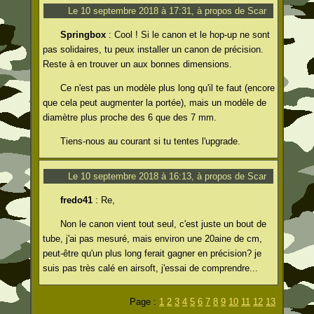
Le 10 septembre 2018 à 17:31, à propos de Scar
Springbox
: Cool ! Si le canon et le hop-up ne sont
pas solidaires, tu peux installer un canon de précision.
Reste à en trouver un aux bonnes dimensions.
Ce n'est pas un modèle plus long qu'il te faut (encore
que cela peut augmenter la portée), mais un modèle de
diamètre plus proche des 6 que des 7 mm.
Tiens-nous au courant si tu tentes l'upgrade.
Le 10 septembre 2018 à 16:13, à propos de Scar
fredo41
: Re,
Non le canon vient tout seul, c'est juste un bout de
tube, j'ai pas mesuré, mais environ une 20aine de cm,
peut-être qu'un plus long ferait gagner en précision? je
suis pas très calé en airsoft, j'essai de comprendre...
Page :
1
2
3
4
5
6
7
8
9
10
11
12
13