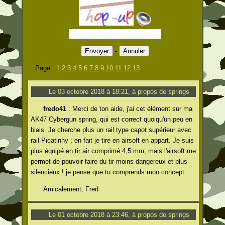
-
Page :
1
2
3
4
5
6
7
8
9
10
11
12
13
Le 03 octobre 2018 à 18:21, à propos de springs
fredo41
: Merci de ton aide, j'ai cet élément sur ma
AK47 Cybergun spring, qui est correct quoiqu'un peu en
biais. Je cherche plus un rail type capot supérieur avec
rail Picatinny ; en fait je tire en airsoft en appart. Je suis
plus équipé en tir air comprimé 4,5 mm, mais l'airsoft me
permet de pouvoir faire du tir moins dangereux et plus
silencieux ! je pense que tu comprends mon concept.
Amicalement, Fred
Le 01 octobre 2018 à 23:46, à propos de springs