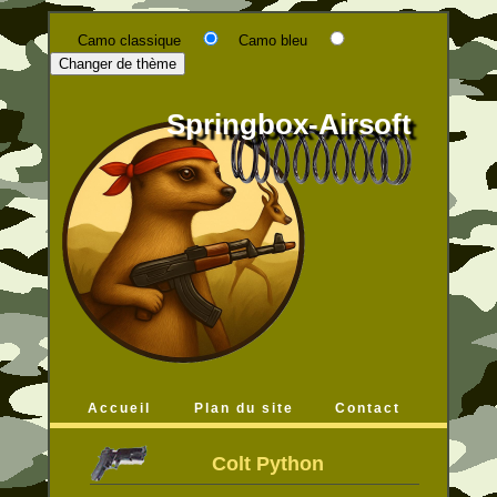
Camo classique
Camo bleu
Springbox-Airsoft
Accueil
Plan du site
Contact
Colt Python