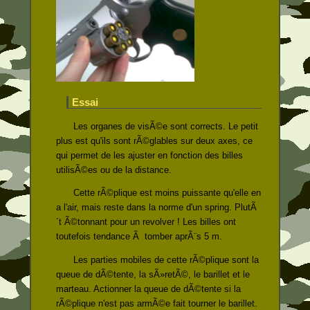
Essai
Les organes de visÃ©e sont corrects. Le petit
plus est qu'ils sont rÃ©glables sur deux axes, ce
qui permet de les ajuster en fonction des billes
utilisÃ©es ou de la distance.
Cette rÃ©plique est moins puissante qu'elle en
a l'air, mais reste dans la norme d'un spring. PlutÃ
´t Ã©tonnant pour un revolver ! Les billes ont
toutefois tendance Ã tomber aprÃ¨s 5 m.
Les parties mobiles de cette rÃ©plique sont la
queue de dÃ©tente, la sÃ»retÃ©, le barillet et le
marteau. Actionner la queue de dÃ©tente si la
rÃ©plique n'est pas armÃ©e fait tourner le barillet.