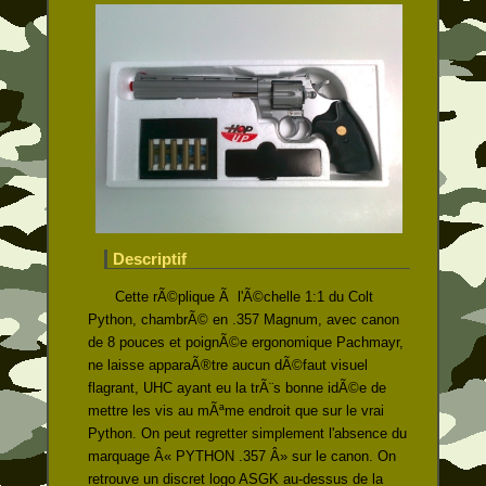
Descriptif
Cette rÃ©plique Ã l'Ã©chelle 1:1 du Colt
Python, chambrÃ© en .357 Magnum, avec canon
de 8 pouces et poignÃ©e ergonomique Pachmayr,
ne laisse apparaÃ®tre aucun dÃ©faut visuel
flagrant, UHC ayant eu la trÃ¨s bonne idÃ©e de
mettre les vis au mÃªme endroit que sur le vrai
Python. On peut regretter simplement l'absence du
marquage Â« PYTHON .357 Â» sur le canon. On
retrouve un discret logo ASGK au-dessus de la