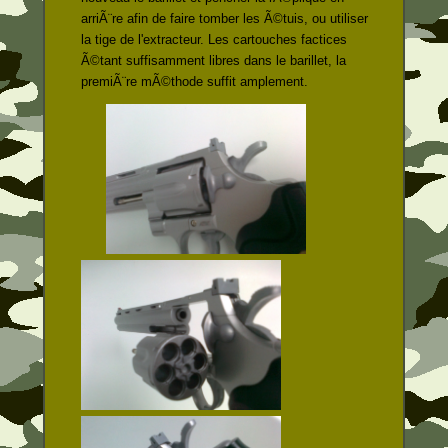
arriÃ¨re afin de faire tomber les Ã©tuis, ou utiliser
la tige de l'extracteur. Les cartouches factices
Ã©tant suffisamment libres dans le barillet, la
premiÃ¨re mÃ©thode suffit amplement.