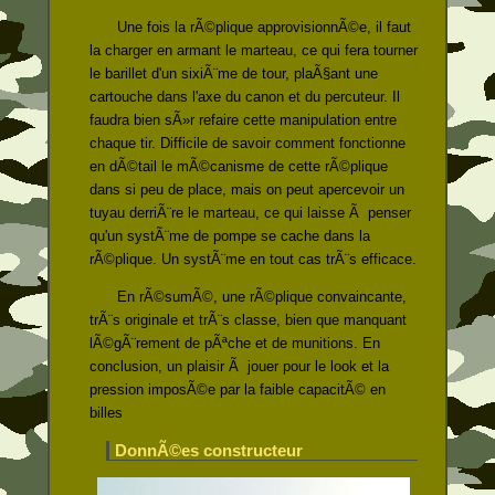
Une fois la rÃ©plique approvisionnÃ©e, il faut
la charger en armant le marteau, ce qui fera tourner
le barillet d'un sixiÃ¨me de tour, plaÃ§ant une
cartouche dans l'axe du canon et du percuteur. Il
faudra bien sÃ»r refaire cette manipulation entre
chaque tir. Difficile de savoir comment fonctionne
en dÃ©tail le mÃ©canisme de cette rÃ©plique
dans si peu de place, mais on peut apercevoir un
tuyau derriÃ¨re le marteau, ce qui laisse Ã penser
qu'un systÃ¨me de pompe se cache dans la
rÃ©plique. Un systÃ¨me en tout cas trÃ¨s efficace.
En rÃ©sumÃ©, une rÃ©plique convaincante,
trÃ¨s originale et trÃ¨s classe, bien que manquant
lÃ©gÃ¨rement de pÃªche et de munitions. En
conclusion, un plaisir Ã jouer pour le look et la
pression imposÃ©e par la faible capacitÃ© en
billes
DonnÃ©es constructeur