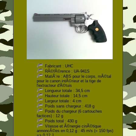
Fabricant : UHC
RÃ©fÃ©rence : UA-941S
MatiÃ¨re : ABS pour le corps, mÃ©tal
pour le canon intÃ©rieur et la tige de
l'extracteur d'Ã©tuis
Longueur totale : 34,5 cm
Hauteur totale : 14,5 cm
Largeur totale : 4 cm
Poids sans chargeur : 418 g
Poids du chargeur (6 cartouches
factices) : 12 g
Poids total : 430 g
Vitesse et Ã©nergie cinÃ©tique
annoncÃ©es en 0,12 g : 45 m/s (= 150 fps)
=> 0,12 J