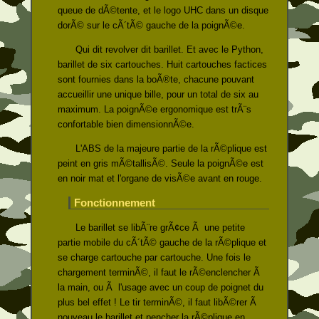
queue de dÃ©tente, et le logo UHC dans un disque
dorÃ© sur le cÃ´tÃ© gauche de la poignÃ©e.
Qui dit revolver dit barillet. Et avec le Python,
barillet de six cartouches. Huit cartouches factices
sont fournies dans la boÃ®te, chacune pouvant
accueillir une unique bille, pour un total de six au
maximum. La poignÃ©e ergonomique est trÃ¨s
confortable bien dimensionnÃ©e.
L'ABS de la majeure partie de la rÃ©plique est
peint en gris mÃ©tallisÃ©. Seule la poignÃ©e est
en noir mat et l'organe de visÃ©e avant en rouge.
Fonctionnement
Le barillet se libÃ¨re grÃ¢ce Ã une petite
partie mobile du cÃ´tÃ© gauche de la rÃ©plique et
se charge cartouche par cartouche. Une fois le
chargement terminÃ©, il faut le rÃ©enclencher Ã
la main, ou Ã l'usage avec un coup de poignet du
plus bel effet ! Le tir terminÃ©, il faut libÃ©rer Ã
nouveau le barillet et pencher la rÃ©plique en